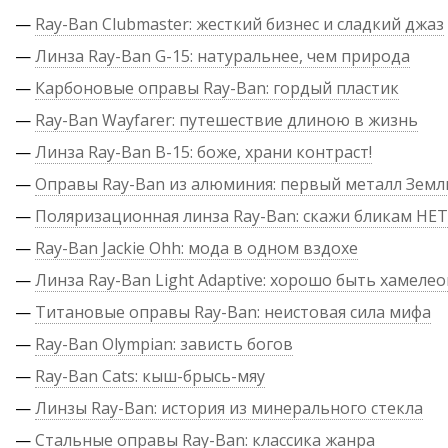
—
Ray-Ban Clubmaster: жесткий бизнес и сладкий джаз
—
Линза Ray-Ban G-15: натуральнее, чем природа
—
Карбоновые оправы Ray-Ban: гордый пластик
—
Ray-Ban Wayfarer: путешествие длиною в жизнь
—
Линза Ray-Ban B-15: боже, храни контраст!
—
Оправы Ray-Ban из алюминия: первый металл Земл
—
Поляризационная линза Ray-Ban: скажи бликам НЕТ
—
Ray-Ban Jackie Ohh: мода в одном вздохе
—
Линза Ray-Ban Light Adaptive: хорошо быть хамеле
—
Титановые оправы Ray-Ban: неистовая сила мифа
—
Ray-Ban Olympian: зависть богов
—
Ray-Ban Cats: кыш-брысь-мяу
—
Линзы Ray-Ban: история из минерального стекла
—
Стальные оправы Ray-Ban: классика жанра