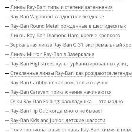
—
Линзы Ray-Ban: типы и степени затемнения
—
Ray-Ban Vagabond: сладостное безделье
—
Ray-Ban Round Metal: рожденные в шестидесятых
—
Линзы Ray-Ban Diamond Hard: крепче крепкого
—
Зеркальная линза Ray-Ban G-31: экстремальный хр
—
Линзы Mirror: Ray-Ban в Зазеркалье
—
Ray-Ban Highstreet: культ урбанизированных улиц
—
Стеклянные линзы Ray-Ban: как рождаются легенды
—
Ray-Ban Caribbean: как ром, только лучше
—
Ray-Ban Caravan: приключения начинаются
—
Очки Ray-Ban Folding: раскладушка — это модно
—
Ray-Ban Flip Out: когда много не бывает
—
Ray-Ban Kids and Junior: детские шалости
—
Полипропионатовые оправы Ray-Ban: химия в по