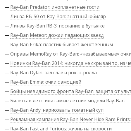
—
Ray-Ban Predator: инопланетные гости
—
Линза RB-50 от Ray-Ban: знатный юбиляр
—
Линзы Ray-Ban RB-3: послание в бутылке
—
Ray-Ban Meteor: дожди падающих звезд
—
Ray-Ban Erika: пластик бывает женственным
—
Оправы MemoRay от Ray-Ban: «незабываемые» очк
—
Новинки Ray-Ban 2014: никогда не скрывай то, из ч
—
Ray-Ban Dylan: зал славы рок-н-ролла
—
Ray-Ban Emma: очки с эмоцией
—
Бойцы невидимого фронта Ray-Ban: защита от уль
—
Билеты в лето или самые летние модели Ray-Ban
—
Ray-Ban Andy: нарисовать томатный суп
—
Рекламная кампания Ray-Ban Never Hide Rare Prints:
—
Ray-Ban Fast and Furious: жизнь на скорости