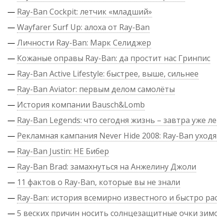
—
Ray-Ban Cockpit: летчик «младший»
—
Wayfarer Surf Up: алоха от Ray-Ban
—
Личности Ray-Ban: Марк Селиджер
—
Кожаные оправы Ray-Ban: да простит нас Гринпис
—
Ray-Ban Active Lifestyle: быстрее, выше, сильнее
—
Ray-Ban Aviator: первым делом самолёты
—
История компании Bausch&Lomb
—
Ray-Ban Legends: что сегодня жизнь – завтра уже л
—
Рекламная кампания Never Hide 2008: Ray-Ban уходя
—
Ray-Ban Justin: НЕ Бибер
—
Ray-Ban Brad: замахнуться на Анжелину Джоли
—
11 фактов о Ray-Ban, которые вы не знали
—
Ray-Ban: история всемирно известного и быстро р
—
5 веских причин носить солнцезащитные очки зим