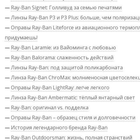
—
Ray-Ban Signet: Голливуд за семью печатями
—
Линзы Ray-Ban P3 и P3 Plus: больше, чем поляризац
—
Оправы Ray-Ban Liteforce из авиационного термопл
придумаешь!
—
Ray-Ban Laramie: из Вайоминга с любовью
—
Ray-Ban Balorama: слаженность действий
—
Линзы Ray-Ban: под защитой поликарбоната
—
Линза Ray-Ban ChroMax: молниеносная цветоселек
—
Оправы Ray-Ban LightRay: легче легкого
—
Линза Ray-Ban Ambermatic: тёплый янтарный свет
—
Ray-Ban: оригинал vs. подделка
—
Оправы Ray-Ban – образец стиля и долговечности
—
История легендарного бренда Ray-Ban
—
Ray-Ban Outdoorsman: жизнь, полная странствий