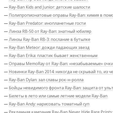
—
Ray-Ban Kids and Junior: детские шалости
—
Полипропионатовые оправы Ray-Ban: химия в по
—
Ray-Ban Predator: инопланетные гости
—
Линза RB-50 от Ray-Ban: знатный юбиляр
—
Линзы Ray-Ban RB-3: послание в бутылке
—
Ray-Ban Meteor: дожди падающих звезд
—
Ray-Ban Erika: пластик бывает женственным
—
Оправы MemoRay от Ray-Ban: «незабываемые» очк
—
Новинки Ray-Ban 2014: никогда не скрывай то, из ч
—
Ray-Ban Dylan: зал славы рок-н-ролла
—
Бойцы невидимого фронта Ray-Ban: защита от уль
—
Билеты в лето или самые летние модели Ray-Ban
—
Ray-Ban Andy: нарисовать томатный суп
—
Рекламная кампания Ray-Ban Never Hide Rare Prints: