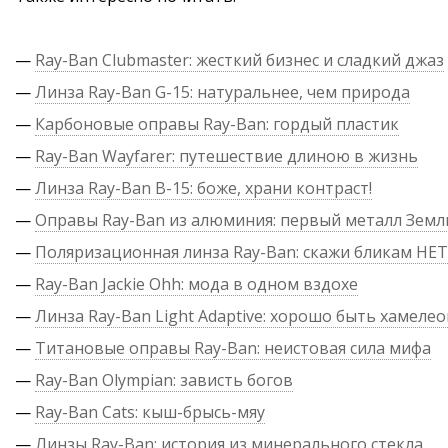
—
Ray-Ban Clubmaster: жесткий бизнес и сладкий джаз
—
Линза Ray-Ban G-15: натуральнее, чем природа
—
Карбоновые оправы Ray-Ban: гордый пластик
—
Ray-Ban Wayfarer: путешествие длиною в жизнь
—
Линза Ray-Ban B-15: боже, храни контраст!
—
Оправы Ray-Ban из алюминия: первый металл Земл
—
Поляризационная линза Ray-Ban: скажи бликам НЕТ
—
Ray-Ban Jackie Ohh: мода в одном вздохе
—
Линза Ray-Ban Light Adaptive: хорошо быть хамеле
—
Титановые оправы Ray-Ban: неистовая сила мифа
—
Ray-Ban Olympian: зависть богов
—
Ray-Ban Cats: кыш-брысь-мяу
—
Линзы Ray-Ban: история из минерального стекла