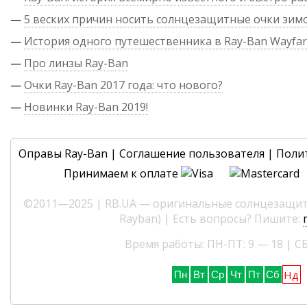
—
5 веских причин носить солнцезащитные очки зим
—
История одного путешественника в Ray-Ban Wayfar
—
Про линзы Ray-Ban
—
Очки Ray-Ban 2017 года: что нового?
—
Новинки Ray-Ban 2019!
Оправы Ray-Ban
|
Соглашение пользователя
|
Поли
Принимаем к оплате
©2011—2025 | RB.UA — оригинальные солнцезащитн
Rayban) | Есть вопросы? Пишите:
Время работы: ПН-ПТ: 9 — 18 | СБ
Нд
Пн
Вт
Ср
Чт
Пт
Сб