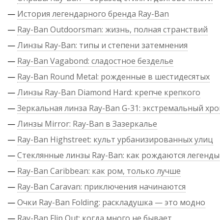
—
История легендарного бренда Ray-Ban
—
Ray-Ban Outdoorsman: жизнь, полная странствий
—
Линзы Ray-Ban: типы и степени затемнения
—
Ray-Ban Vagabond: сладостное безделье
—
Ray-Ban Round Metal: рожденные в шестидесятых
—
Линзы Ray-Ban Diamond Hard: крепче крепкого
—
Зеркальная линза Ray-Ban G-31: экстремальный хр
—
Линзы Mirror: Ray-Ban в Зазеркалье
—
Ray-Ban Highstreet: культ урбанизированных улиц
—
Стеклянные линзы Ray-Ban: как рождаются легенды
—
Ray-Ban Caribbean: как ром, только лучше
—
Ray-Ban Caravan: приключения начинаются
—
Очки Ray-Ban Folding: раскладушка — это модно
—
Ray-Ban Flip Out: когда много не бывает