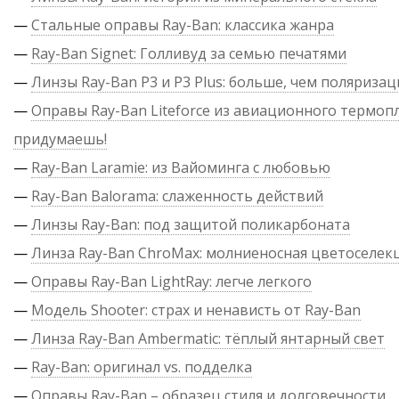
—
Стальные оправы Ray-Ban: классика жанра
—
Ray-Ban Signet: Голливуд за семью печатями
—
Линзы Ray-Ban P3 и P3 Plus: больше, чем поляризац
—
Оправы Ray-Ban Liteforce из авиационного термопл
придумаешь!
—
Ray-Ban Laramie: из Вайоминга с любовью
—
Ray-Ban Balorama: слаженность действий
—
Линзы Ray-Ban: под защитой поликарбоната
—
Линза Ray-Ban ChroMax: молниеносная цветоселек
—
Оправы Ray-Ban LightRay: легче легкого
—
Модель Shooter: страх и ненависть от Ray-Ban
—
Линза Ray-Ban Ambermatic: тёплый янтарный свет
—
Ray-Ban: оригинал vs. подделка
—
Оправы Ray-Ban – образец стиля и долговечности