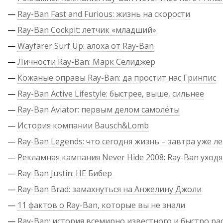
—
Ray-Ban Fast and Furious: жизнь на скорости
—
Ray-Ban Cockpit: летчик «младший»
—
Wayfarer Surf Up: алоха от Ray-Ban
—
Личности Ray-Ban: Марк Селиджер
—
Кожаные оправы Ray-Ban: да простит нас Гринпис
—
Ray-Ban Active Lifestyle: быстрее, выше, сильнее
—
Ray-Ban Aviator: первым делом самолёты
—
История компании Bausch&Lomb
—
Ray-Ban Legends: что сегодня жизнь – завтра уже л
—
Рекламная кампания Never Hide 2008: Ray-Ban уходя
—
Ray-Ban Justin: НЕ Бибер
—
Ray-Ban Brad: замахнуться на Анжелину Джоли
—
11 фактов о Ray-Ban, которые вы не знали
—
Ray-Ban: история всемирно известного и быстро р