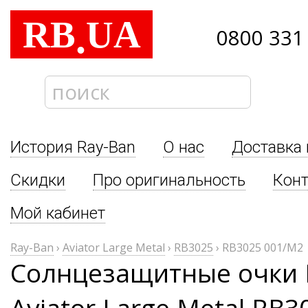
RB
UA
.
0800 331
История Ray-Ban
О нас
Доставка 
Скидки
Про оригинальность
Кон
Мой кабинет
Ray-Ban
›
Aviator Large Metal
›
RB3025
›
RB3025 001/M2
Солнцезащитные очки 
Aviator Large Metal RB