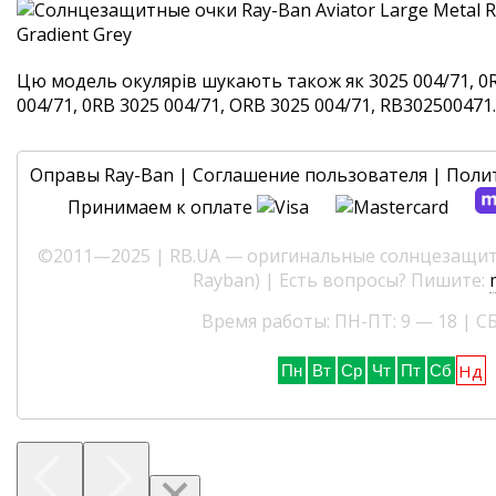
Цю модель окулярів шукають також як 3025 004/71, 0R
004/71, 0RB 3025 004/71, ORB 3025 004/71, RB302500471. 
Оправы Ray-Ban
|
Соглашение пользователя
|
Поли
Принимаем к оплате
©2011—2025 | RB.UA — оригинальные солнцезащитн
Rayban) | Есть вопросы? Пишите:
Время работы: ПН-ПТ: 9 — 18 | СБ
Нд
Пн
Вт
Ср
Чт
Пт
Сб