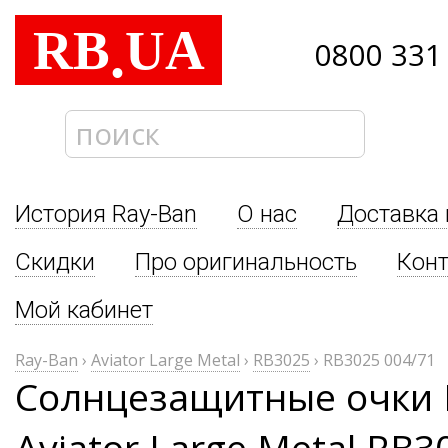
RB
UA
.
0800 331
История Ray-Ban
О нас
Доставка 
Скидки
Про оригинальность
Кон
Мой кабинет
Ray-Ban
›
Aviator Large Metal
›
RB3025
›
RB3025 004/71
Солнцезащитные очки 
Aviator Large Metal RB3