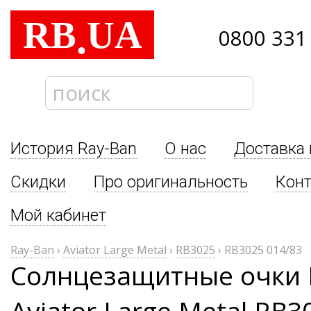
RB
UA
.
0800 331
История Ray-Ban
О нас
Доставка 
Скидки
Про оригинальность
Кон
Мой кабинет
Ray-Ban
›
Aviator Large Metal
›
RB3025
›
RB3025 014/83
Солнцезащитные очки 
Aviator Large Metal RB3