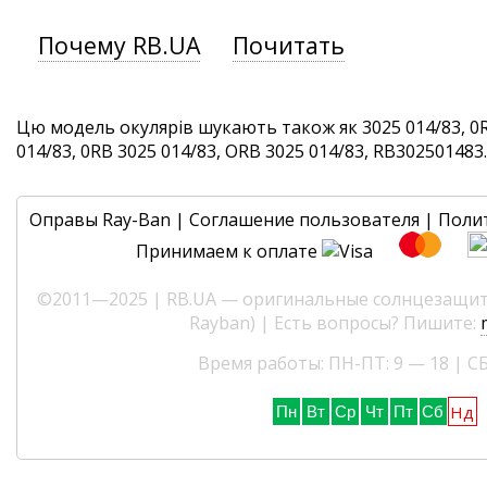
Почему RB.UA
Почитать
Цю модель окулярів шукають також як 3025 014/83, 0R
014/83, 0RB 3025 014/83, ORB 3025 014/83, RB302501483. 
Оправы Ray-Ban
|
Соглашение пользователя
|
Поли
Принимаем к оплате
©2011—2025 | RB.UA — оригинальные солнцезащитн
Rayban) | Есть вопросы? Пишите:
Время работы: ПН-ПТ: 9 — 18 | СБ
Нд
Пн
Вт
Ср
Чт
Пт
Сб