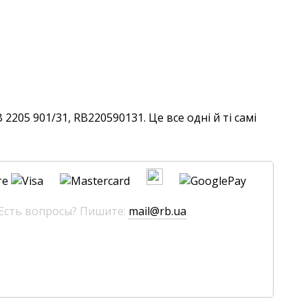
205 901/31, RB220590131. Це все одні й ті самі
те
 Есть вопросы? Пишите:
mail@rb.ua