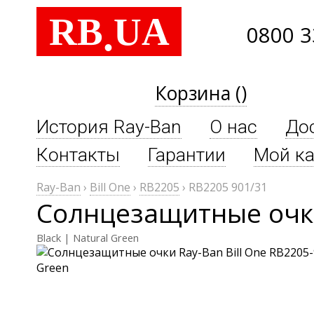
RB
UA
.
0800 3
Корзина ()
История Ray-Ban
О нас
До
Контакты
Гарантии
Мой ка
Ray-Ban
›
Bill One
›
RB2205
›
RB2205 901/31
Солнцезащитные очки 
Black | Natural Green