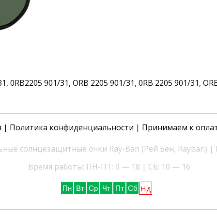
 0RB2205 901/31, ORB 2205 901/31, 0RB 2205 901/31, ORB 2
я
|
Политика конфиденциальности
| Принимаем к опла
ные солнцезащитные очки Ray-Ban (Рей Бен, Rayban) |
Время работы: ПН-ПТ: 9 — 18 | СБ: 10 — 16
Нд
Пн
Вт
Ср
Чт
Пт
Сб