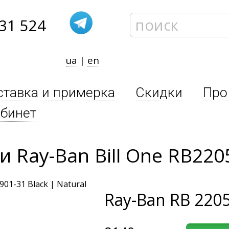
31 524
ua
|
en
ставка и примерка
Скидки
Про
бинет
Ray-Ban Bill One RB220
Ray-Ban
RB 2205