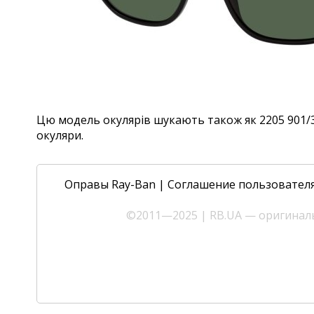
Цю модель окулярів шукають також як 2205 901/31,
окуляри.
Оправы Ray-Ban
|
Соглашение пользовател
©2011—2025 | RB.UA — оригиналь