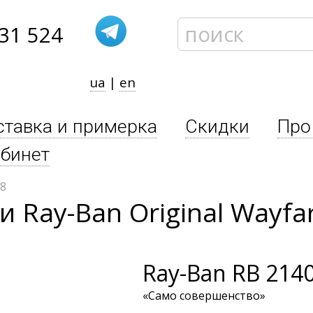
31 524
ua
|
en
ставка и примерка
Скидки
Про
бинет
58
Ray-Ban Original Wayfar
Ray-Ban
RB 2140
«Само совершенство»