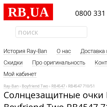
RB
UA
.
0800 331
История Ray-Ban
О нас
Доставка 
Скидки
Про оригинальность
Кон
Мой кабинет
Ray-Ban
›
Boyfriend Two
›
RB4547
›
RB4547 710/51
Солнцезащитные очки 
Boyfriend Two RB4547 7