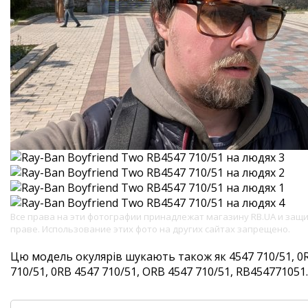
Все права на эти фотографии принадлежат магазину RB.UA и за
праве. Использование этих фото на других сайтах запрещено.
Цю модель окулярів шукають також як 4547 710/51, 0R
710/51, 0RB 4547 710/51, ORB 4547 710/51, RB454771051. 