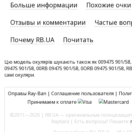
Больше информации
Похожие очки
Отзывы и комментарии
Частые воп
Почему RB.UA
Почитать
Цю модель окулярів шукають також як 00947S 901/58,
0947S 901/58, 00RB 0947S 901/58, 0ORB 0947S 901/58, RB
самі окуляри.
Оправы Ray-Ban
|
Соглашение пользователя
|
Поли
Принимаем к оплате
©2011—2025 | RB.UA — оригинальные солнцезащитн
Rayban) | Есть вопросы? Пишите: