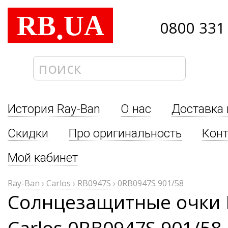
RB
UA
.
0800 331
История Ray-Ban
О нас
Доставка 
Скидки
Про оригинальность
Кон
Мой кабинет
Ray-Ban
›
Carlos
›
RB0947S
›
0RB0947S 901/58
Солнцезащитные очки 
Carlos 0RB0947S 901/58