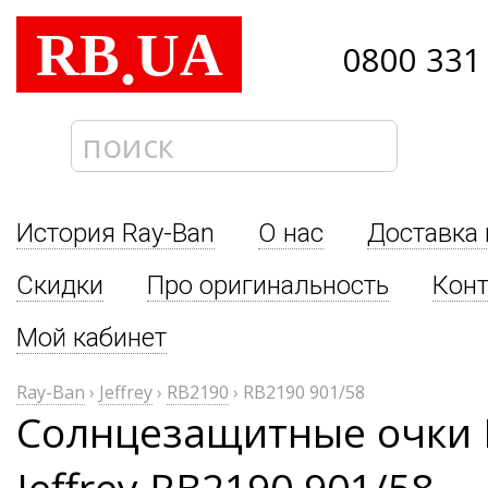
RB
UA
.
0800 331
История Ray-Ban
О нас
Доставка 
Скидки
Про оригинальность
Кон
Мой кабинет
Ray-Ban
›
Jeffrey
›
RB2190
›
RB2190 901/58
Солнцезащитные очки 
Jeffrey RB2190 901/58