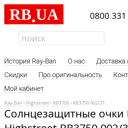
RB
UA
.
0800 331
История Ray-Ban
О нас
Доставка 
Скидки
Про оригинальность
Кон
Мой кабинет
Ray-Ban
›
Highstreet
›
RB3750
›
RB3750 002/31
Солнцезащитные очки 
Highstreet RB3750 002/