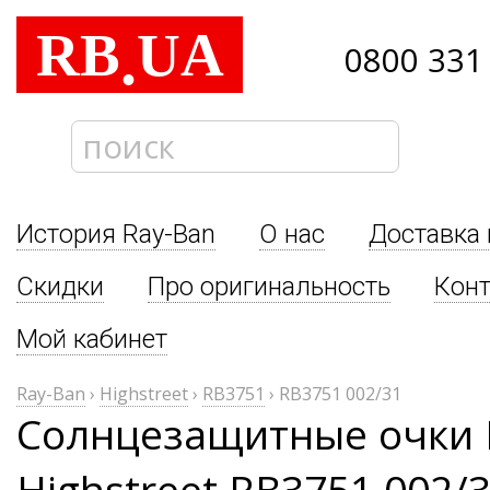
RB
UA
.
0800 331
История Ray-Ban
О нас
Доставка 
Скидки
Про оригинальность
Кон
Мой кабинет
Ray-Ban
›
Highstreet
›
RB3751
›
RB3751 002/31
Солнцезащитные очки 
Highstreet RB3751 002/