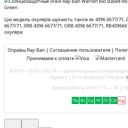
Цю модель окулярів шукають також як 4396 6677/71, 
6677/71, 0RB 4396 6677/71, ORB 4396 6677/71, RB4396667
окуляри.
Оправы Ray-Ban
|
Соглашение пользователя
|
Поли
Принимаем к оплате
©2011—2025 | RB.UA — оригинальные солнцезащитн
Rayban) | Есть вопросы? Пишите:
Время работы: ПН-ПТ: 9 — 18 | СБ
Нд
Пн
Вт
Ср
Чт
Пт
Сб