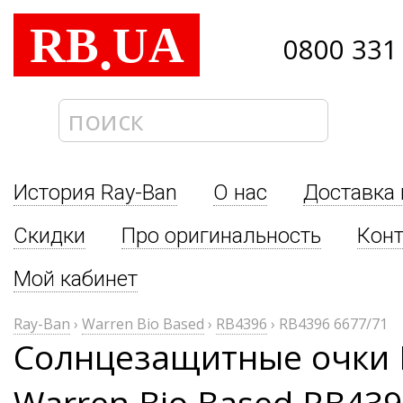
RB
UA
.
0800 331
История Ray-Ban
О нас
Доставка 
Скидки
Про оригинальность
Кон
Мой кабинет
Ray-Ban
›
Warren Bio Based
›
RB4396
›
RB4396 6677/71
Солнцезащитные очки 
Warren Bio Based RB439