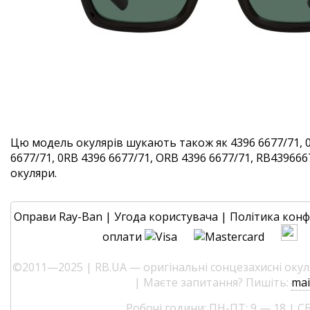
Цю модель окулярів шукають також як 4396 6677/71, 
6677/71, 0RB 4396 6677/71, ORB 4396 6677/71, RB4396667
окуляри.
Оправи Ray-Ban
|
Угода користувача
|
Політика конф
оплати
©2011—2025 | RB.UA — оригінальні сонцезахисні окуля
| Маєте запитання? Пишіть:
mai
Робочі години: ПН-ПТ: 9 — 18 | СБ