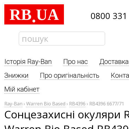
RB
UA
.
0800 331
Історія Ray-Ban
Про нас
Доставка
Знижки
Про оригінальність
Конта
Мій кабінет
Ray-Ban
›
Warren Bio Based
›
RB4396
›
RB4396 6677/71
Сонцезахисні окуляри 
Warren Bio Based RB439