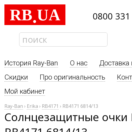
RB
UA
.
0800 331
История Ray-Ban
О нас
Доставка 
Скидки
Про оригинальность
Кон
Мой кабинет
Ray-Ban
›
Erika
›
RB4171
›
RB4171 6814/13
Солнцезащитные очки R
RB4171 6814/13