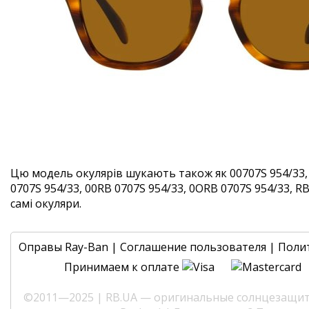
Цю модель окулярів шукають також як 00707S 954/33,
0707S 954/33, 00RB 0707S 954/33, 0ORB 0707S 954/33, RB
самі окуляри.
Оправы Ray-Ban
|
Соглашение пользователя
|
Поли
Принимаем к оплате
©2011—2025 | RB.UA — оригинальные солнцезащитн