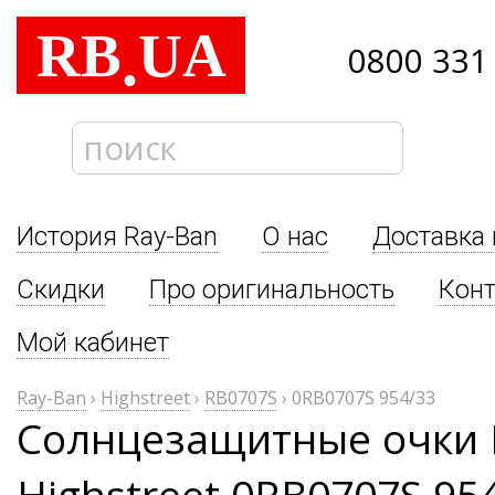
RB
UA
.
0800 331
История Ray-Ban
О нас
Доставка 
Скидки
Про оригинальность
Кон
Мой кабинет
Ray-Ban
›
Highstreet
›
RB0707S
›
0RB0707S 954/33
Солнцезащитные очки 
Highstreet 0RB0707S 95