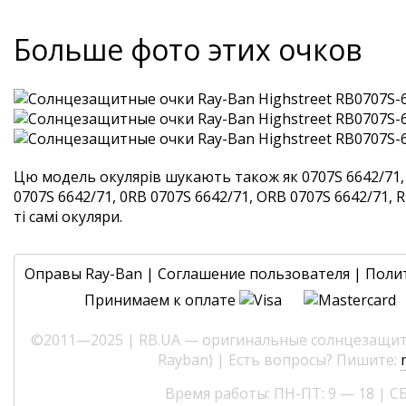
Больше фото этих очков
Цю модель окулярів шукають також як 0707S 6642/71, 
0707S 6642/71, 0RB 0707S 6642/71, ORB 0707S 6642/71, 
ті самі окуляри.
Оправы Ray-Ban
|
Соглашение пользователя
|
Поли
Принимаем к оплате
©2011—2025 | RB.UA — оригинальные солнцезащитн
Rayban) | Есть вопросы? Пишите:
Время работы: ПН-ПТ: 9 — 18 | СБ