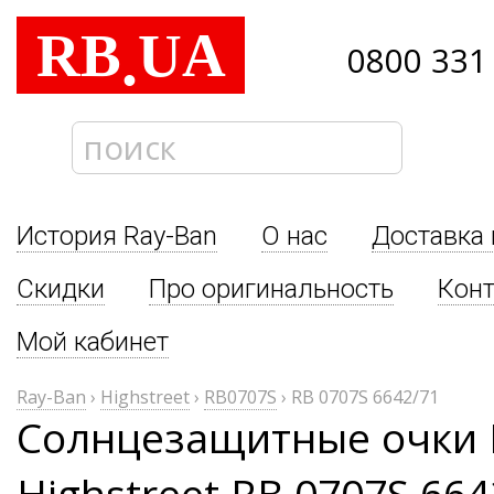
RB
UA
.
0800 331
История Ray-Ban
О нас
Доставка 
Скидки
Про оригинальность
Кон
Мой кабинет
Ray-Ban
›
Highstreet
›
RB0707S
›
RB 0707S 6642/71
Солнцезащитные очки 
Highstreet RB 0707S 664