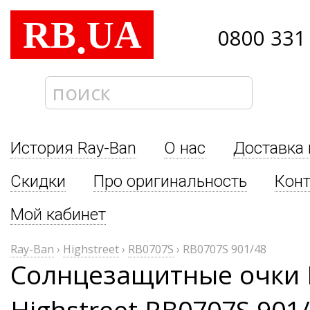
RB
UA
.
0800 331
История Ray-Ban
О нас
Доставка 
Скидки
Про оригинальность
Кон
Мой кабинет
Ray-Ban
›
Highstreet
›
RB0707S
›
RB0707S 901/48
Солнцезащитные очки 
Highstreet RB0707S 901