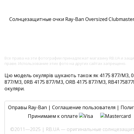
Все права на эти фотографии принадлежат магазину RB.UA и за
праве. Использование этих фото на других сайтах запрещено.
Цю модель окулярів шукають також як 4175 877/M3, 0
877/M3, 0RB 4175 877/M3, ORB 4175 877/M3, RB4175877M3
окуляри.
Оправы Ray-Ban
|
Соглашение пользователя
|
Поли
Принимаем к оплате
©2011—2025 | RB.UA — оригинальные солнцезащитн