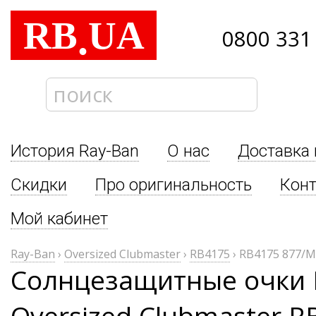
RB
UA
.
0800 331
История Ray-Ban
О нас
Доставка 
Скидки
Про оригинальность
Кон
Мой кабинет
Ray-Ban
›
Oversized Clubmaster
›
RB4175
›
RB4175 877/M
Солнцезащитные очки 
Oversized Clubmaster R