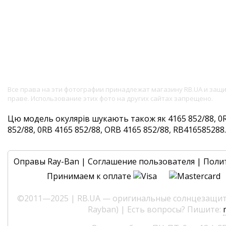
Все права на эти фотографии принадлежат магазину RB.UA и за
праве. Использование этих фото на других сайтах запрещено.
Цю модель окулярів шукають також як 4165 852/88, 0R
852/88, 0RB 4165 852/88, ORB 4165 852/88, RB416585288. 
Оправы Ray-Ban
|
Соглашение пользователя
|
Поли
Принимаем к оплате
©2011—2025 | RB.UA — оригинальные солнцезащитн
Rayban) | Есть вопросы? Пишите: