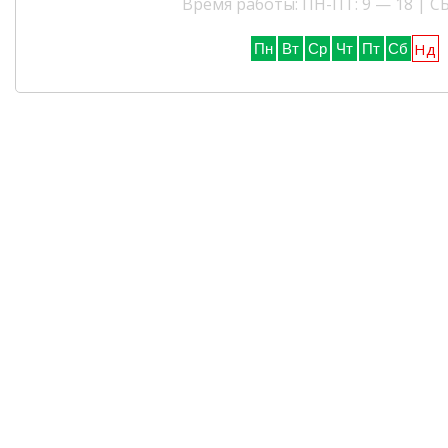
Время работы: ПН-ПТ: 9 — 18 | СБ
Нд
Пн
Вт
Ср
Чт
Пт
Сб