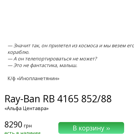
— Значит так, он прилетел из космоса и мы везем ег
кораблю.
— А он телепортироваться не может?
— Это не фантастика, малыш.
К/ф «Инопланетянин»
Ray-Ban
RB 4165 852/88
«Альфа Центавра»
8290
грн
есть в наличии