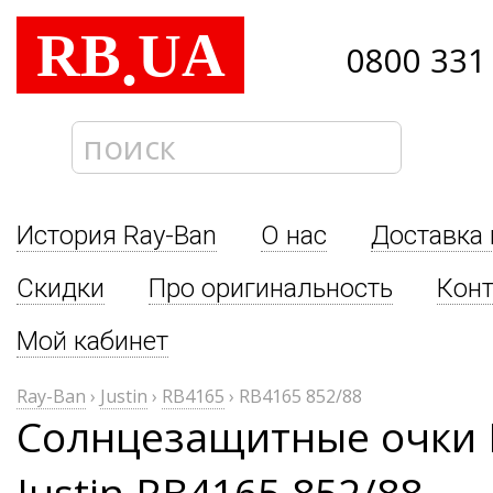
RB
UA
.
0800 331
История Ray-Ban
О нас
Доставка 
Скидки
Про оригинальность
Кон
Мой кабинет
Ray-Ban
›
Justin
›
RB4165
›
RB4165 852/88
Солнцезащитные очки 
Justin RB4165 852/88