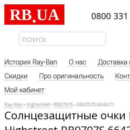
RB
UA
.
0800 331
История Ray-Ban
О нас
Доставка 
Скидки
Про оригинальность
Кон
Мой кабинет
Ray-Ban
›
Highstreet
›
RB0707S
›
RB0707S 6642/71
Солнцезащитные очки 
Highstreet RB0707S 664