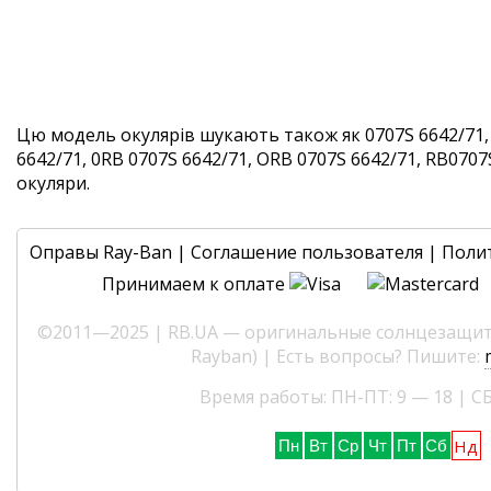
Цю модель окулярів шукають також як 0707S 6642/71,
6642/71, 0RB 0707S 6642/71, ORB 0707S 6642/71, RB0707S
окуляри.
Оправы Ray-Ban
|
Соглашение пользователя
|
Поли
Принимаем к оплате
©2011—2025 | RB.UA — оригинальные солнцезащитн
Rayban) | Есть вопросы? Пишите:
Время работы: ПН-ПТ: 9 — 18 | СБ
Нд
Пн
Вт
Ср
Чт
Пт
Сб