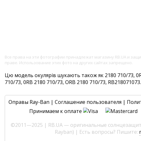
Все права на эти фотографии принадлежат магазину RB.UA и за
праве. Использование этих фото на других сайтах запрещено.
Цю модель окулярів шукають також як 2180 710/73, 0R
710/73, 0RB 2180 710/73, ORB 2180 710/73, RB218071073. 
Оправы Ray-Ban
|
Соглашение пользователя
|
Поли
Принимаем к оплате
©2011—2025 | RB.UA — оригинальные солнцезащитн
Rayban) | Есть вопросы? Пишите: