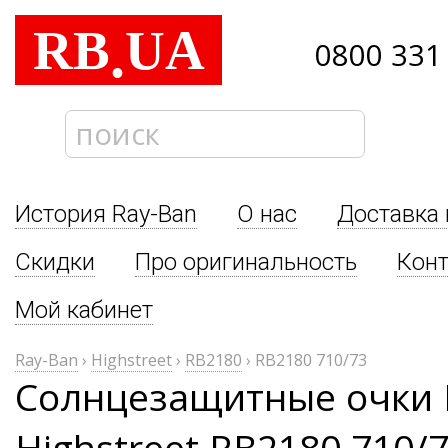
RB
UA
.
0800 331
История Ray-Ban
О нас
Доставка 
Скидки
Про оригинальность
Кон
Мой кабинет
Ray-Ban
›
Highstreet
›
RB2180
›
RB2180 710/73
Солнцезащитные очки 
Highstreet RB2180 710/