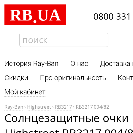
RB
UA
.
0800 331
История Ray-Ban
О нас
Доставка 
Скидки
Про оригинальность
Кон
Мой кабинет
Ray-Ban
›
Highstreet
›
RB3217
›
RB3217 004/82
Солнцезащитные очки 
Highstreet RB3217 004/