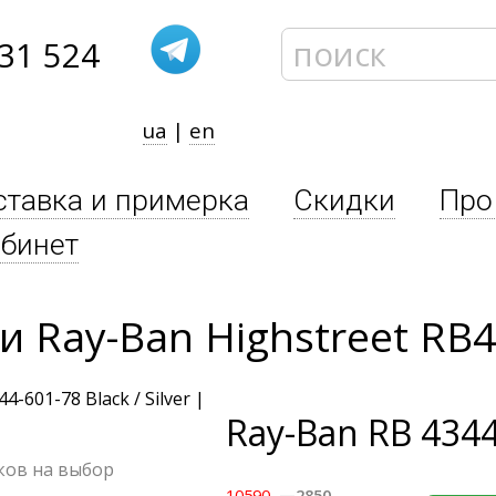
31 524
ua
|
en
ставка и примерка
Скидки
Про
бинет
 Ray-Ban Highstreet RB4
Ray-Ban
RB 4344
чков на выбор
10590
—2850