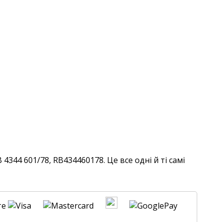
344 601/78, RB434460178. Це все одні й ті самі
те