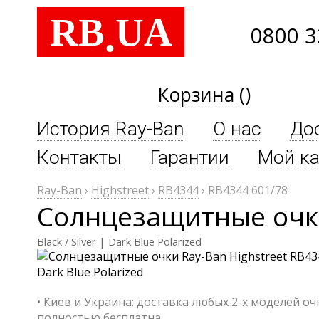
RB
UA
.
0800 3
Корзина ()
История Ray-Ban
О нас
До
Контакты
Гарантии
Мой ка
Ray-Ban
›
Highstreet
›
RB4344
›
RB4344 601/78
Солнцезащитные очки
Black / Silver | Dark Blue Polarized
• Киев и Украина: доставка любых 2-х моделей о
полностью бесплатна