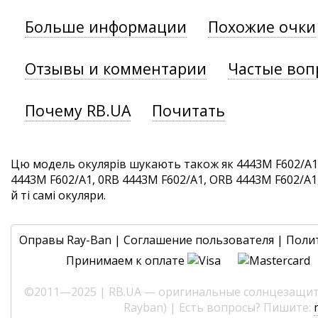
Больше информации
Похожие очки
Отзывы и комментарии
Частые воп
Почему RB.UA
Почитать
Цю модель окулярів шукають також як 4443M F602/A1
4443M F602/A1, 0RB 4443M F602/A1, ORB 4443M F602/A1
й ті самі окуляри.
Оправы Ray-Ban
|
Соглашение пользователя
|
Поли
Принимаем к оплате
©2011—2025 | RB.UA — оригинальные солнцезащитн
Rayban) | Есть вопросы? Пишите: