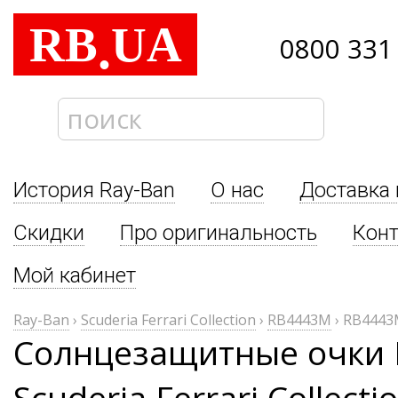
RB
UA
.
0800 331
История Ray-Ban
О нас
Доставка 
Скидки
Про оригинальность
Кон
Мой кабинет
Ray-Ban
›
Scuderia Ferrari Collection
›
RB4443M
›
RB4443
Солнцезащитные очки 
Scuderia Ferrari Collec