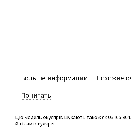
Больше информации
Похожие о
Почитать
Цю модель окулярів шукають також як 0316S 901/G
й ті самі окуляри.