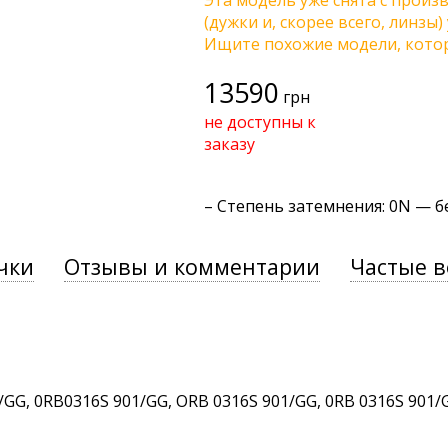
Эта модель уже снята с произв
(дужки и, скорее всего, линзы
Ищите похожие модели, котор
13590
грн
не доступны к
заказу
–
Степень затемнения
: 0N — 
чки
Отзывы и комментарии
Частые 
G, 0RB0316S 901/GG, ORB 0316S 901/GG, 0RB 0316S 901/G