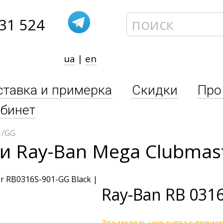
31 524
ua
|
en
ставка и примерка
Скидки
Про
бинет
1/GG
 Ray-Ban Mega Clubmast
Ray-Ban
RB 031