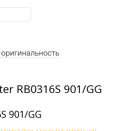
 оригинальность
er RB0316S 901/GG
6S 901/GG