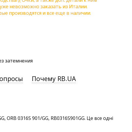
одства (( Очки, а также доп. детали к ним
) уже невозможно заказать из Италии.
ые производятся и все еще в наличии.
без затемнения
вопросы
Почему RB.UA
G, ORB 0316S 901/GG, RB0316S901GG. Це все одні