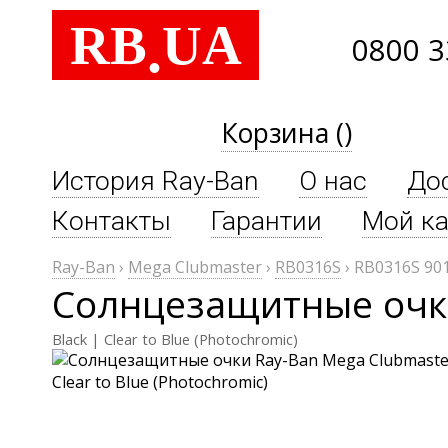
RB
UA
.
0800 3
Корзина ()
История Ray-Ban
О нас
До
Контакты
Гарантии
Мой ка
Ray-Ban
›
Mega Clubmaster
›
RB0316S
›
RB0316S 90
Солнцезащитные очки
Black | Clear to Blue (Photochromic)