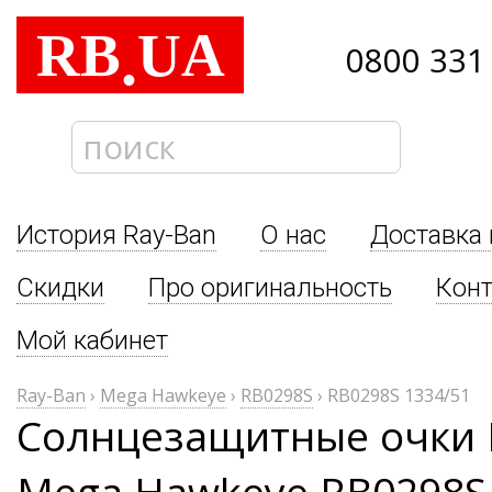
RB
UA
.
0800 331
История Ray-Ban
О нас
Доставка 
Скидки
Про оригинальность
Кон
Мой кабинет
Ray-Ban
›
Mega Hawkeye
›
RB0298S
›
RB0298S 1334/51
Солнцезащитные очки 
Mega Hawkeye RB0298S