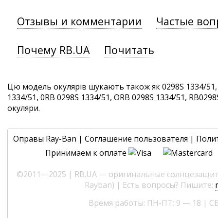
Отзывы и комментарии
Частые воп
Почему RB.UA
Почитать
Цю модель окулярів шукають також як 0298S 1334/51,
1334/51, 0RB 0298S 1334/51, ORB 0298S 1334/51, RB0298S
окуляри.
Оправы Ray-Ban
|
Соглашение пользователя
|
Поли
Принимаем к оплате
©2011—2025 | RB.UA — оригинальные солнцезащитн
Rayban) | Есть вопросы? Пишите:
Время работы: ПН-ПТ: 9 — 18 | СБ