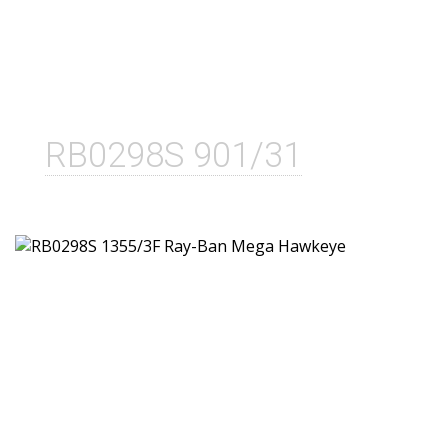
RB0298S 901/31