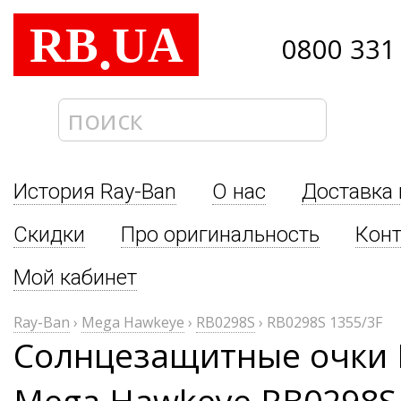
RB
UA
.
0800 331
История Ray-Ban
О нас
Доставка 
Скидки
Про оригинальность
Кон
Мой кабинет
Ray-Ban
›
Mega Hawkeye
›
RB0298S
›
RB0298S 1355/3F
Солнцезащитные очки 
Mega Hawkeye RB0298S 