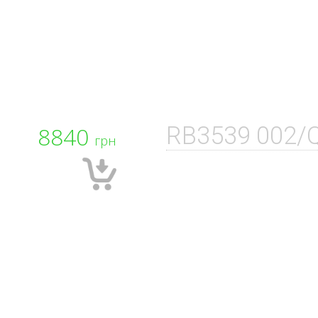
8840
RB3539 002/
грн