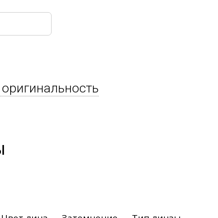
 оригинальность
ы
Цвет линз
Затемнение
Тип линзы