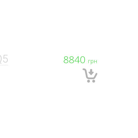
Q5
8840
грн