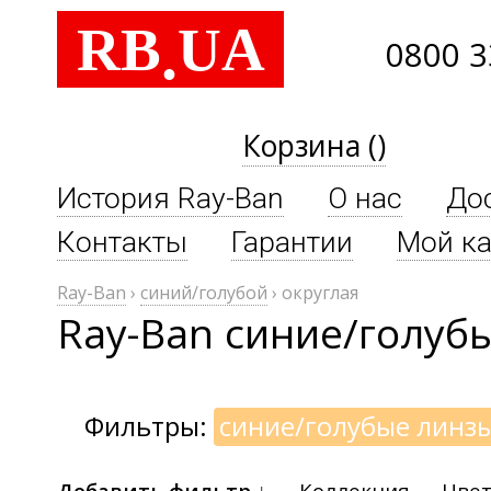
RB
UA
.
0800 3
Корзина ()
История Ray-Ban
О нас
До
Контакты
Гарантии
Мой ка
Ray-Ban
›
синий/голубой
›
округлая
Ray-Ban синие/голуб
Фильтры:
синие/голубые линз
Добавить фильтр ↓
Коллекция
Цвет