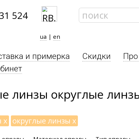
31 524
ua
|
en
ставка и примерка
Скидки
Про
бинет
ые линзы округлые линз
ы
x
округлые линзы
x
 оправы
Материал оправы
Тип оправы