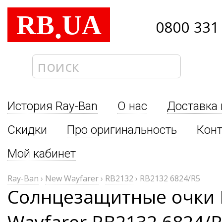
RB
UA
.
0800 331
История Ray-Ban
О нас
Доставка 
Скидки
Про оригинальность
Кон
Мой кабинет
Ray-Ban
›
New Wayfarer
›
RB2132
›
RB2132 6824/R5
Солнцезащитные очки 
Wayfarer RB2132 6824/