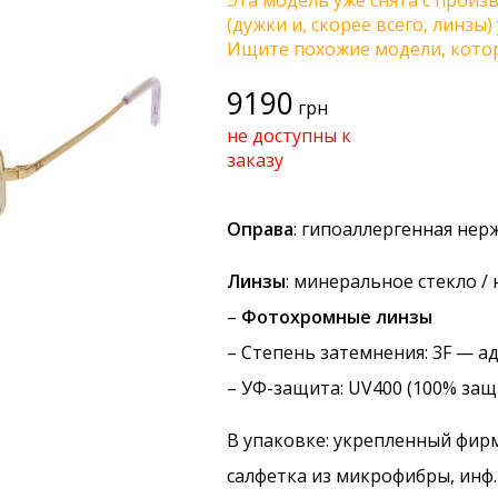
Эта модель уже снята с произв
(дужки и, скорее всего, линзы
Ищите похожие модели, котор
9190
грн
не доступны к
заказу
Оправа
: гипоаллергенная не
Линзы
: минеральное стекло /
–
Фотохромные линзы
–
Степень затемнения
: 3F — 
–
УФ-защита
: UV400 (100% защ
В упаковке: укрепленный фир
салфетка из микрофибры, инф