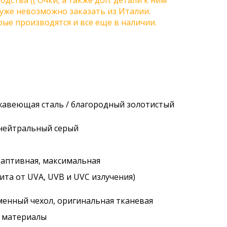
одства (( Очки, а также доп. детали к ним
) уже невозможно заказать из Италии.
ые производятся и все еще в наличии.
ржавеющая сталь / благородный золотистый
 нейтральный серый
адаптивная, максимальная
ита от UVA, UVB и UVC излучения)
менный чехол, оригинальная тканевая
. материалы