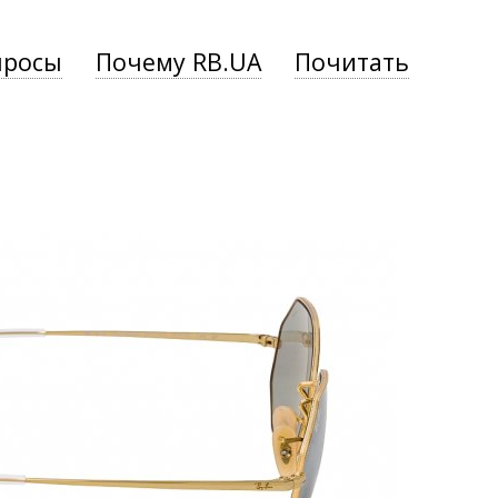
просы
Почему RB.UA
Почитать