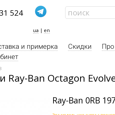
31 524
ua
|
en
ставка и примерка
Скидки
Про
бинет
3
 Ray-Ban Octagon Evolv
Ray-Ban
0RB 19