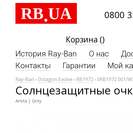
RB
UA
.
0800 3
Корзина ()
История Ray-Ban
О нас
До
Контакты
Гарантии
Мой ка
Ray-Ban
›
Octagon Evolve
›
RB1972
›
0RB1972 001/W
Солнцезащитные очки
Arista | Grey