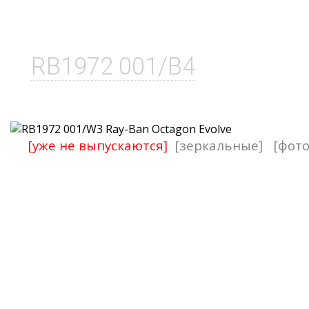
RB1972 001/B4
[уже не выпускаются]
[зеркальные]
[фот