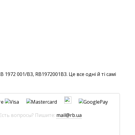
1972 001/B3, RB1972001B3. Це все одні й ті самі
те
 Есть вопросы? Пишите:
mail@rb.ua