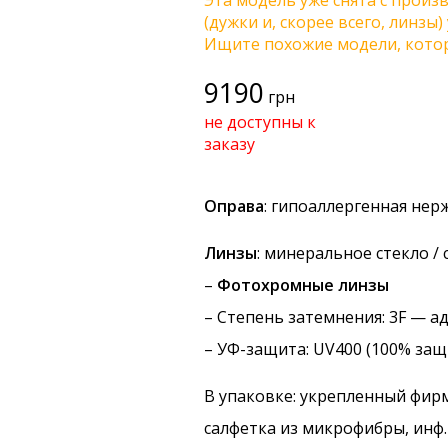
Эта модель уже снята с произв
(дужки и, скорее всего, линзы
Ищите похожие модели, котор
9190
грн
не доступны к
заказу
Оправа
: гипоаллергенная не
Линзы
: минеральное стекло /
–
Фотохромные линзы
–
Степень затемнения
: 3F — 
–
УФ-защита
: UV400 (100% защ
В упаковке: укрепленный фир
салфетка из микрофибры, инф