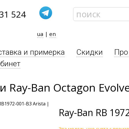
31 524
ua
|
en
ставка и примерка
Скидки
Про
бинет
 Ray-Ban Octagon Evolve
Ray-Ban
RB 1972