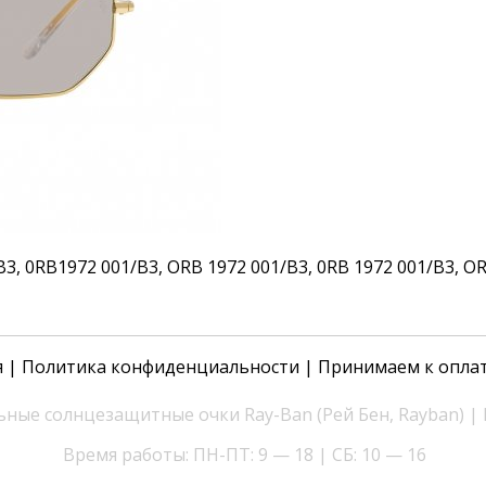
 0RB1972 001/B3, ORB 1972 001/B3, 0RB 1972 001/B3, ORB 
я
|
Политика конфиденциальности
| Принимаем к опла
ные солнцезащитные очки Ray-Ban (Рей Бен, Rayban) |
Время работы: ПН-ПТ: 9 — 18 | СБ: 10 — 16