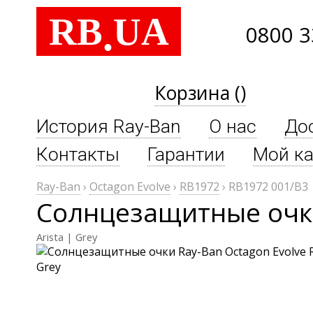
RB
UA
.
0800 3
Корзина ()
История Ray-Ban
О нас
До
Контакты
Гарантии
Мой ка
Ray-Ban
›
Octagon Evolve
›
RB1972
›
RB1972 001/B3
Солнцезащитные очки
Arista | Grey