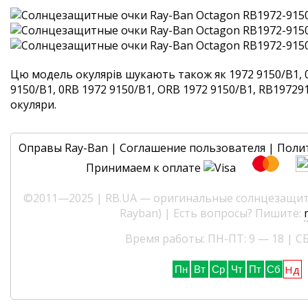
Цю модель окулярів шукають також як 1972 9150/B1, 
9150/B1, 0RB 1972 9150/B1, ORB 1972 9150/B1, RB1972915
окуляри.
Оправы Ray-Ban
|
Соглашение пользователя
|
Поли
Принимаем к оплате
©2011—2025 | RB.UA — оригинальные солнцезащитн
Rayban) | Есть вопросы? Пишите:
Время работы: ПН-ПТ: 9 — 18 | СБ
Нд
Пн
Вт
Ср
Чт
Пт
Сб