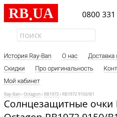
RB
UA
.
0800 331
История Ray-Ban
О нас
Доставка 
Скидки
Про оригинальность
Кон
Мой кабинет
Ray-Ban
›
Octagon
›
RB1972
›
RB1972 9150/B1
Солнцезащитные очки 
Octagon RB1972 9150/B