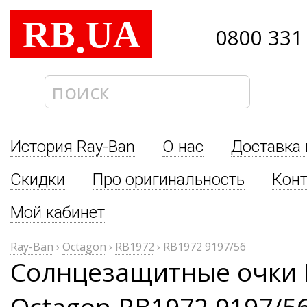
RB
UA
.
0800 331
История Ray-Ban
О нас
Доставка 
Скидки
Про оригинальность
Кон
Мой кабинет
Ray-Ban
›
Octagon
›
RB1972
›
RB1972 9197/56
Солнцезащитные очки 
Octagon RB1972 9197/5