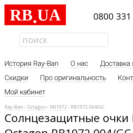
RB
UA
.
0800 331
История Ray-Ban
О нас
Доставка 
Скидки
Про оригинальность
Кон
Мой кабинет
Ray-Ban
›
Octagon
›
RB1972
›
RB1972 004/GC
Солнцезащитные очки 
Octagon RB1972 004/GC