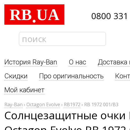
RB
UA
.
0800 331
История Ray-Ban
О нас
Доставка 
Скидки
Про оригинальность
Кон
Мой кабинет
Ray-Ban
›
Octagon Evolve
›
RB1972
›
RB 1972 001/B3
Солнцезащитные очки 
Octagon Evolve RB 1972