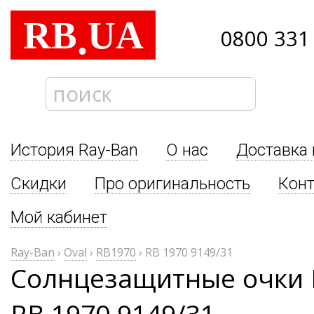
RB
UA
.
0800 331
История Ray-Ban
О нас
Доставка 
Скидки
Про оригинальность
Кон
Мой кабинет
Ray-Ban
›
Oval
›
RB1970
›
RB 1970 9149/31
Солнцезащитные очки R
RB 1970 9149/31