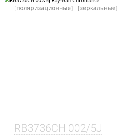
[поляризационные]
[зеркальные]
RB3736CH 002/5J