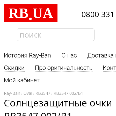
RB
UA
.
0800 331
История Ray-Ban
О нас
Доставка 
Скидки
Про оригинальность
Кон
Мой кабинет
Ray-Ban
›
Oval
›
RB3547
›
RB3547 002/B1
Солнцезащитные очки R
RB3547 002/B1