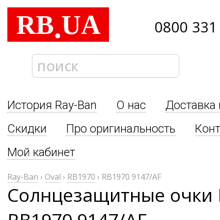
RB
UA
.
0800 331
История Ray-Ban
О нас
Доставка 
Скидки
Про оригинальность
Кон
Мой кабинет
Ray-Ban
›
Oval
›
RB1970
›
RB1970 9147/AF
Солнцезащитные очки R
RB1970 9147/AF