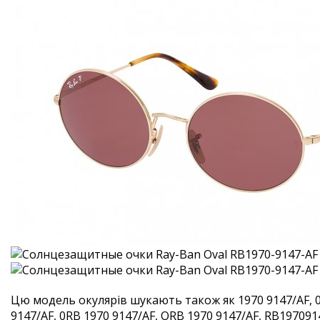
Цю модель окулярів шукають також як 1970 9147/AF, 
9147/AF, 0RB 1970 9147/AF, ORB 1970 9147/AF, RB1970914