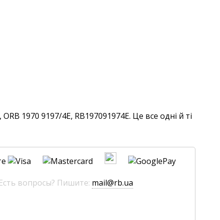
ORB 1970 9197/4E, RB197091974E. Це все одні й ті
те
 Есть вопросы? Пишите:
mail@rb.ua