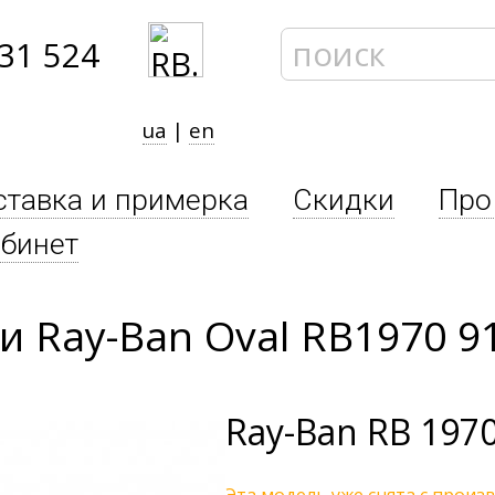
31 524
ua
|
en
ставка и примерка
Скидки
Про
бинет
 Ray-Ban Oval RB1970 9
Ray-Ban
RB 1970