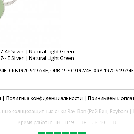
, 0RB1970 9197/4E, ORB 1970 9197/4E, 0RB 1970 9197/4E, 
я
|
Политика конфиденциальности
| Принимаем к опла
ные солнцезащитные очки Ray-Ban (Рей Бен, Rayban) |
Время работы: ПН-ПТ: 9 — 18 | СБ: 10 — 16