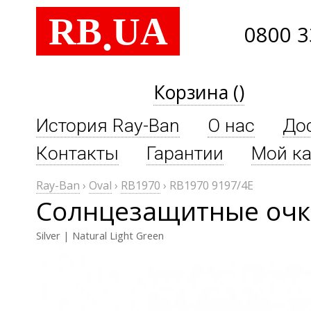
RB
UA
.
0800 3
Корзина ()
История Ray-Ban
О нас
До
Контакты
Гарантии
Мой ка
Ray-Ban
›
Oval
›
RB1970
›
RB1970 9197/4E
Солнцезащитные очки
Silver | Natural Light Green