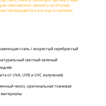
одства (( Очки, а также доп. детали к ним
) уже невозможно заказать из Италии.
ые производятся и все еще в наличии.
жавеющая сталь / искристый серебристый
 натуральный светлый зеленый
редняя
ита от UVA, UVB и UVC излучения)
менный чехол, оригинальная тканевая
. материалы