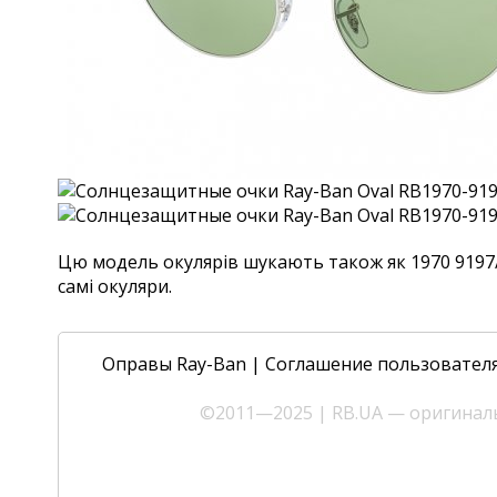
Цю модель окулярів шукають також як 1970 9197/4E
самі окуляри.
Оправы Ray-Ban
|
Соглашение пользовател
©2011—2025 | RB.UA — оригиналь