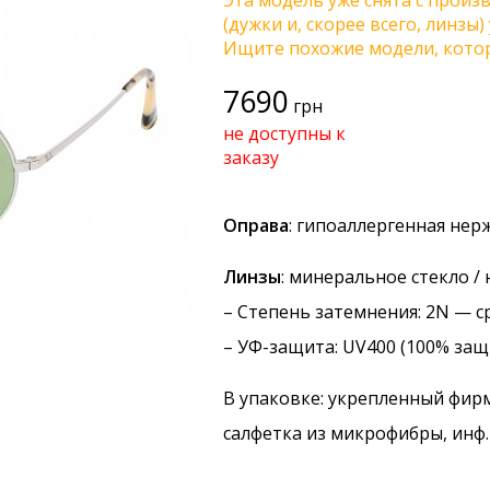
Эта модель уже снята с произв
(дужки и, скорее всего, линзы
Ищите похожие модели, котор
7690
грн
не доступны к
заказу
Оправа
: гипоаллергенная нер
Линзы
: минеральное стекло /
–
Степень затемнения
: 2N — с
–
УФ-защита
: UV400 (100% защ
В упаковке: укрепленный фир
салфетка из микрофибры, инф