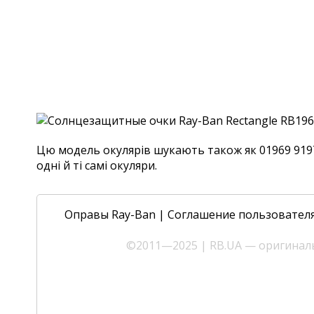
Цю модель окулярів шукають також як 01969 9197/
одні й ті самі окуляри.
Оправы Ray-Ban
|
Соглашение пользовател
©2011—2025 | RB.UA — оригиналь