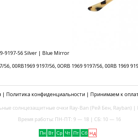
56, 00RB1969 9197/56, 0ORB 1969 9197/56, 00RB 1969 919
я
|
Политика конфиденциальности
| Принимаем к опла
ные солнцезащитные очки Ray-Ban (Рей Бен, Rayban) |
Время работы: ПН-ПТ: 9 — 18 | СБ: 10 — 16
Нд
Пн
Вт
Ср
Чт
Пт
Сб