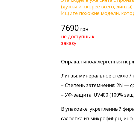
Эта модель уже снята с произв
(дужки и, скорее всего, линзы
Ищите похожие модели, котор
7690
грн
не доступны к
заказу
Оправа
: гипоаллергенная нер
Линзы
: минеральное стекло /
–
Степень затемнения
: 2N — с
–
УФ-защита
: UV400 (100% защ
В упаковке: укрепленный фир
салфетка из микрофибры, инф