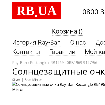
RB
UA
.
0800 3
Корзина ()
История Ray-Ban
О нас
До
Контакты
Гарантии
Мой ка
Ray-Ban
›
Rectangle
›
RB1969
›
0RB1969 9197/56
Солнцезащитные очки
Silver | Blue Mirror