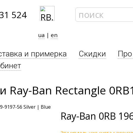
31 524
ua
|
en
ставка и примерка
Скидки
Про
бинет
 Ray-Ban Rectangle 0RB
Ray-Ban
0RB 196