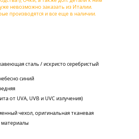
одства (( Очки, а также доп. детали к ним
) уже невозможно заказать из Италии.
ые производятся и все еще в наличии.
жавеющая сталь / искристо серебристый
 небесно синий
редняя
ита от UVA, UVB и UVC излучения)
менный чехол, оригинальная тканевая
. материалы