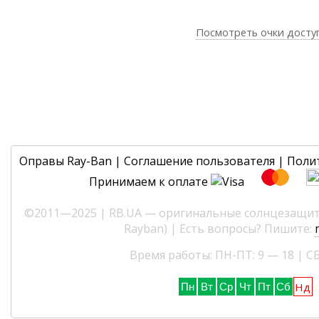
Посмотреть очки досту
Оправы Ray-Ban
|
Соглашение пользователя
|
Поли
Принимаем к оплате
©2011—2025 | RB.UA — оригинальные солнцезащитн
Rayban) | Есть вопросы? Пишите:
Время работы: ПН-ПТ: 9 — 18 | СБ
Нд
Пн
Вт
Ср
Чт
Пт
Сб