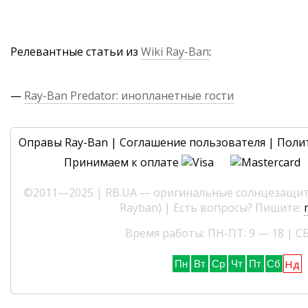
Релевантные статьи из
Wiki Ray-Ban
:
—
Ray-Ban Predator: инопланетные гости
Оправы Ray-Ban
|
Соглашение пользователя
|
Поли
Принимаем к оплате
©2011—2025 | RB.UA — оригинальные солнцезащитн
Rayban) | Есть вопросы? Пишите:
Время работы: ПН-ПТ: 9 — 18 | СБ
Нд
Пн
Вт
Ср
Чт
Пт
Сб