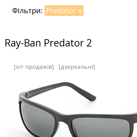
Фільтри:
Predator
x
Ray-Ban Predator 2
[хіт продажів]
[дзеркальні]