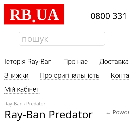
RB
UA
.
0800 331
Історія Ray-Ban
Про нас
Доставка
Знижки
Про оригінальність
Конта
Мій кабінет
Ray-Ban
›
Predator
Ray-Ban Predator
←
Powd