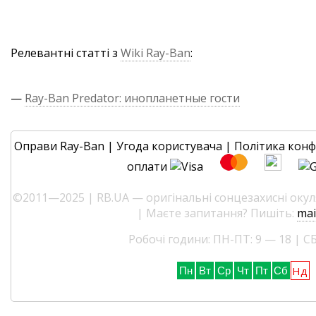
Релевантні статті з
Wiki Ray-Ban
:
—
Ray-Ban Predator: инопланетные гости
Оправи Ray-Ban
|
Угода користувача
|
Політика конф
оплати
©2011—2025 | RB.UA — оригінальні сонцезахисні окуля
| Маєте запитання? Пишіть:
mai
Робочі години: ПН-ПТ: 9 — 18 | СБ
Нд
Пн
Вт
Ср
Чт
Пт
Сб