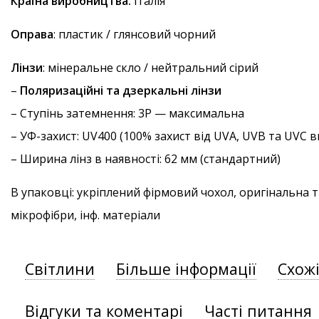
Країна виробництва:
Італія
Оправа
: пластик / глянсовий чорний
Лінзи
: мінеральне скло / нейтральний сірий
–
Поляризаційні та дзеркальні лінзи
–
Ступінь затемнення
: 3P — максимальна
–
УФ-захист
: UV400 (100% захист від UVA, UVB та UVC
– Ширина лінз в наявності: 62 мм (стандартний)
В упаковці: укріплений фірмовий чохол, оригінальна 
мікрофібри, інф. матеріали
Світлини
Більше інформації
Схож
Відгуки та коментарі
Часті питання