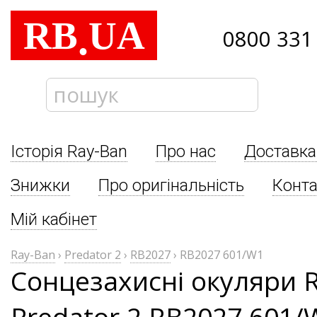
RB
UA
.
0800 331
Історія Ray-Ban
Про нас
Доставка
Знижки
Про оригінальність
Конта
Мій кабінет
Ray-Ban
›
Predator 2
›
RB2027
›
RB2027 601/W1
Сонцезахисні окуляри 
Predator 2 RB2027 601/