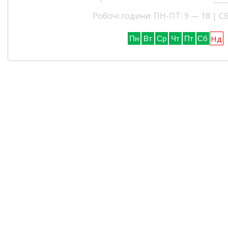
Робочі години: ПН-ПТ: 9 — 18 | СБ
Нд
Пн
Вт
Ср
Чт
Пт
Сб