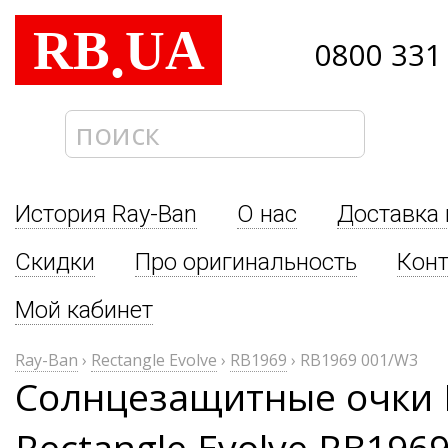
RB
UA
.
0800 331
История Ray-Ban
О нас
Доставка 
Скидки
Про оригинальность
Кон
Мой кабинет
Ray-Ban
›
Rectangle Evolve
›
RB1969
›
RB1969 001/W3
Солнцезащитные очки 
Rectangle Evolve RB196