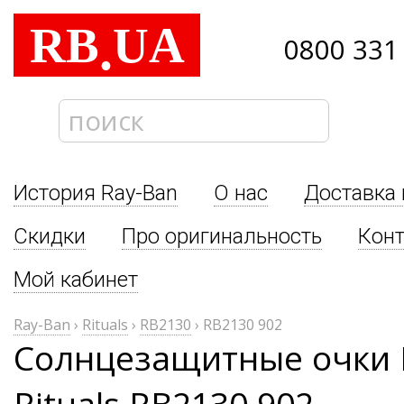
RB
UA
.
0800 331
История Ray-Ban
О нас
Доставка 
Скидки
Про оригинальность
Кон
Мой кабинет
Ray-Ban
›
Rituals
›
RB2130
›
RB2130 902
Солнцезащитные очки 
Rituals RB2130 902